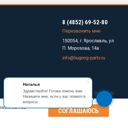
8 (4852) 69-52-80
Перезвонить мне
150054, г. Ярославль, ул.
П. Морозова, 14а
info@liugong-parts.ru
Наталья
Здравствуйте! Готова помочь вам.
Разработка сайта —
Prominado
Напишите мне, если у вас появятся
вопросы.
овать сайт вы
СОГЛАШАЮСЬ