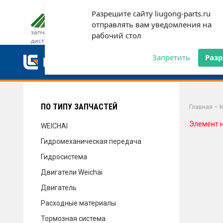
Разрешите сайту liugong-parts.ru
ДОСТАВКА И ОПЛАТА
ГАРАН
отправлять вам уведомления на
запчасти от официального
рабочий стол
дистрибьютора
ДОСТАВКА И ОПЛАТА
Запретить
Раз
ГАРАНТИЯ
ПО ТИПУ ЗАПЧАСТЕЙ
Главная
–
К
Элемент 
WEICHAI
Гидромеханическая передача
СЕРВИС
Гидросистема
Двигатели Weichai
Двигатель
НОВОСТИ
Расходные материалы
Тормозная система