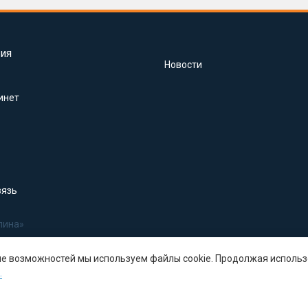
ия
Новости
инет
вязь
лина»
ше возможностей мы используем файлы cookie. Продолжая использ
.