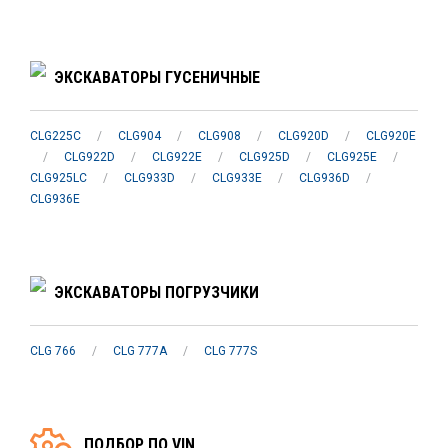
ЭКСКАВАТОРЫ ГУСЕНИЧНЫЕ
CLG225C
/
CLG904
/
CLG908
/
CLG920D
/
CLG920E
/
CLG922D
/
CLG922E
/
CLG925D
/
CLG925E
/
CLG925LC
/
CLG933D
/
CLG933E
/
CLG936D
/
CLG936E
ЭКСКАВАТОРЫ ПОГРУЗЧИКИ
CLG 766
/
CLG 777A
/
CLG 777S
ПОДБОР ПО VIN