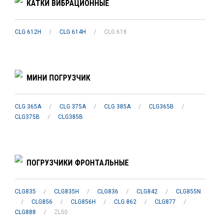
КАТКИ ВИБРАЦИОННЫЕ
CLG 612H
/
CLG 614H
/
CLG 618
МИНИ ПОГРУЗЧИК
CLG 365A
/
CLG 375A
/
CLG 385A
/
CLG365B
/
CLG375B
/
CLG385B
ПОГРУЗЧИКИ ФРОНТАЛЬНЫЕ
CLG835
/
CLG835H
/
CLG836
/
CLG842
/
CLG855N
/
CLG856
/
CLG856H
/
CLG 862
/
CLG877
/
CLG888
/
ZL50