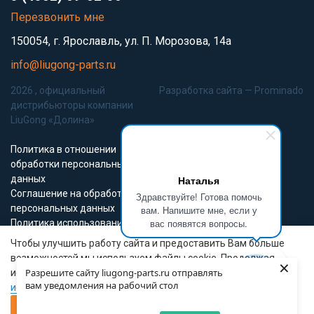
Перезвонить мне
150054, г. Ярославль, ул. П. Морозова, 14а
info@liugong-parts.ru
2026 , официальный
Разработка сайта —
Prominado
дистрибьюторы компании
LiuGong «Долина»
Политика в отношении
обработки персональных
данных
Наталья
Соглашение на обработку
Здравствуйте! Готова помочь
персональных данных
вам. Напишите мне, если у
вас появятся вопросы.
Политика использования
Cookie-файлов
Чтобы улучшить работу сайта и предоставить Вам больше
возможностей мы используем файлы cookie. Продолжая
×
Все материалы данного сайта являются объектами авторского права (в
Разрешите сайту liugong-parts.ru отправлять
использовать сайт вы соглашаетесь с
условиями
том числе дизайн). Запрещается копирование, распространение (в том
вам уведомления на рабочий стол
использования файлов cookie.
числе путем копирования на другие сайты и ресурсы в Интернете) или
любое иное использование информации и объектов без
СОГЛАШАЮСЬ
предварительного согласия правообладателя.