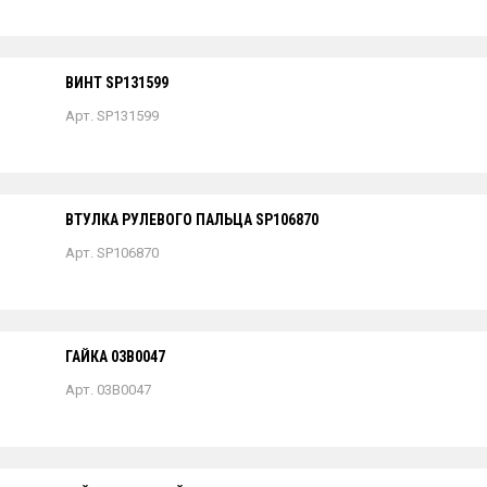
ВИНТ SP131599
Арт. SP131599
ВТУЛКА РУЛЕВОГО ПАЛЬЦА SP106870
Арт. SP106870
ГАЙКА 03B0047
Арт. 03B0047