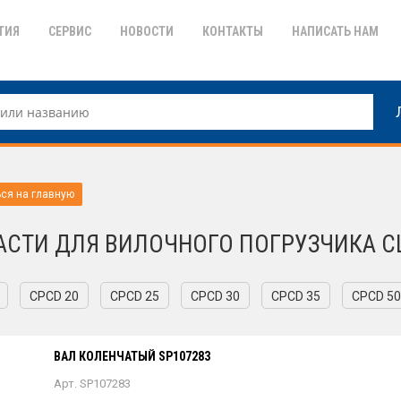
ТИЯ
СЕРВИС
НОВОСТИ
КОНТАКТЫ
НАПИСАТЬ НАМ
ся на главную
АСТИ ДЛЯ ВИЛОЧНОГО ПОГРУЗЧИКА CL
CPCD 20
CPCD 25
CPCD 30
CPCD 35
CPCD 50
ВАЛ КОЛЕНЧАТЫЙ SP107283
Арт. SP107283