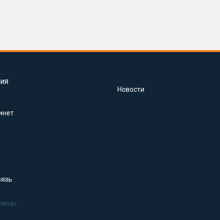
ия
Новости
инет
вязь
лина»