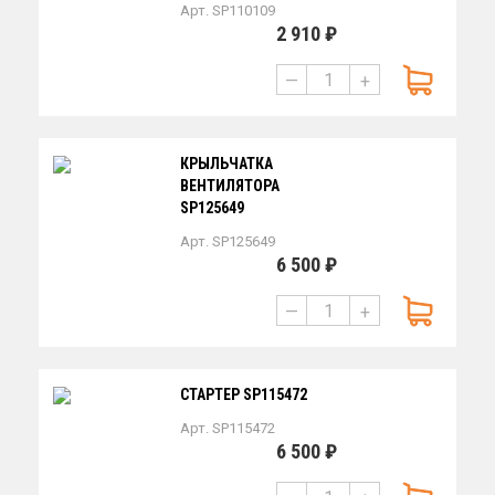
Арт. SP110109
2 910 ₽
—
+
КРЫЛЬЧАТКА
ВЕНТИЛЯТОРА
SP125649
Арт. SP125649
6 500 ₽
—
+
СТАРТЕР SP115472
Арт. SP115472
6 500 ₽