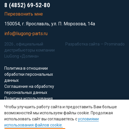
8 (4852) 69-52-80
Перезвонить мне
150054, г. Ярославль, ул. П. Морозова, 14а
info@liugong-parts.ru
2026 , официальный
Разработка сайта —
Prominado
дистрибьюторы компании
LiuGong «Долина»
Политика в отношении
обработки персональных
данных
Соглашение на обработку
персональных данных
Политика использования
Cookie-файлов
Чтобы улучшить работу сайта и предоставить Вам больше
возможностей мы используем файлы cookie. Продолжая
Все материалы данного сайта являются объектами авторского права (в
использовать сайт вы соглашаетесь с
условиями
том числе дизайн). Запрещается копирование, распространение (в том
использования файлов cookie.
числе путем копирования на другие сайты и ресурсы в Интернете) или