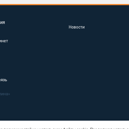
ия
Новости
инет
вязь
лина»