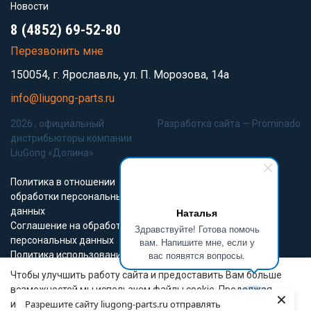
Новости
8 (4852) 69-52-80
Перезвонить мне
150054, г. Ярославль, ул. П. Морозова, 14а
info@liugong-parts.ru
2026 , официальный
Разработка сайта —
Prominado
дистрибьюторы компании
LiuGong «Долина»
Политика в отношении
обработки персональных
данных
Наталья
Соглашение на обработку
Здравствуйте! Готова помочь
персональных данных
вам. Напишите мне, если у
вас появятся вопросы.
Политика использования
Cookie-файлов
Чтобы улучшить работу сайта и предоставить Вам больше
возможностей мы используем файлы cookie. Продолжая
×
Все материалы данного сайта являются объектами авторского права (в
Разрешите сайту liugong-parts.ru отправлять
использовать сайт вы соглашаетесь с
условиями
том числе дизайн). Запрещается копирование, распространение (в том