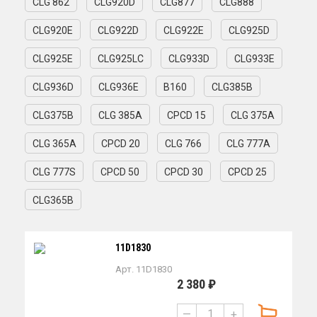
CLG 862
CLG920D
CLG877
CLG888
CLG920E
CLG922D
CLG922E
CLG925D
CLG925E
CLG925LC
CLG933D
CLG933E
CLG936D
CLG936E
B160
CLG385B
CLG375B
CLG 385A
CPCD 15
CLG 375A
CLG 365A
CPCD 20
CLG 766
CLG 777A
CLG 777S
CPCD 50
CPCD 30
CPCD 25
CLG365B
11D1830
Арт. 11D1830
2 380 ₽
—
+