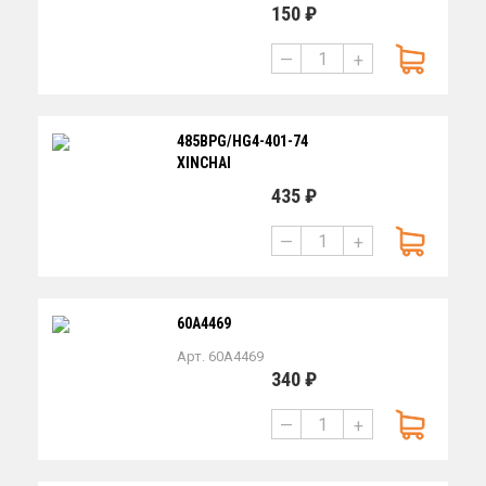
150 ₽
—
+
485BPG/HG4-401-74
XINCHAI
435 ₽
—
+
60A4469
Арт. 60A4469
340 ₽
—
+