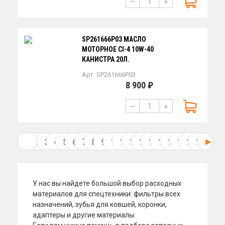
—
+
SP261666P03 МАСЛО
МОТОРНОЕ CI-4 10W-40
КАНИСТРА 20Л.
Арт. SP261666P03
8 900 ₽
—
+
1
2
3
4
5
6
7
8
9
10
11
12
13
14
15
16
17
18
19
У нас вы найдете большой выбор расходных
материалов для спецтехники: фильтры всех
назначений, зубья для ковшей, коронки,
адаптеры и другие материалы.