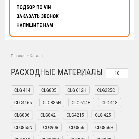
ПОДБОР ПО VIN
ЗАКАЗАТЬ ЗВОНОК
НАПИШИТЕ НАМ
Главная
–
Каталог
РАСХОДНЫЕ МАТЕРИАЛЫ
10
Отображать по
CLG 414
CLG835
CLG 612H
CLG225C
CLG4165
CLG835H
CLG 614H
CLG 418
CLG836
CLG842
CLG4215
CLG 425
CLG855N
CLG908
CLG856
CLG856H