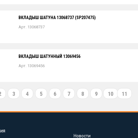
ВКЛАДЫШ ШАТУНА 13068737 (SP207475)
Арт. 13068737
ВКЛАДЫШ ШАТУННЫЙ 13069456
Арт. 13069456
2
3
4
5
6
7
8
9
10
11
ия
Новости