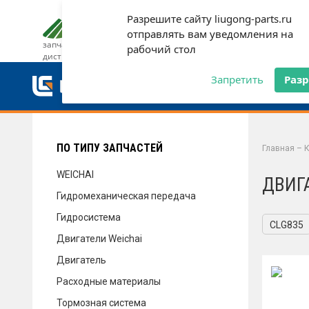
Разрешите сайту liugong-parts.ru
ДОСТАВКА И ОПЛАТА
ГАРАН
отправлять вам уведомления на
запчасти от официального
рабочий стол
дистрибьютора
ДОСТАВКА И ОПЛАТА
Запретить
Раз
ГАРАНТИЯ
ПО ТИПУ ЗАПЧАСТЕЙ
Главная
–
К
WEICHAI
ДВИГ
Гидромеханическая передача
СЕРВИС
Гидросистема
CLG835
Двигатели Weichai
Двигатель
НОВОСТИ
Расходные материалы
Тормозная система