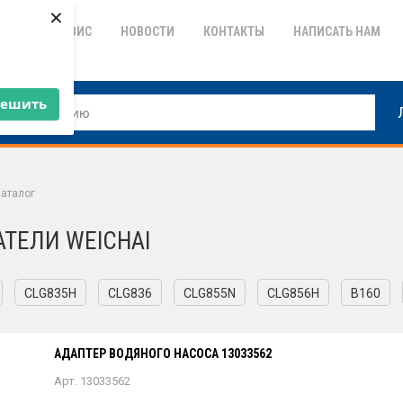
×
ТИЯ
СЕРВИС
НОВОСТИ
КОНТАКТЫ
НАПИСАТЬ НАМ
решить
аталог
АТЕЛИ WEICHAI
CLG835H
CLG836
CLG855N
CLG856H
B160
АДАПТЕР ВОДЯНОГО НАСОСА 13033562
Арт. 13033562