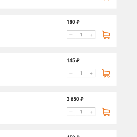
180 ₽
—
+
145 ₽
—
+
3 650 ₽
—
+