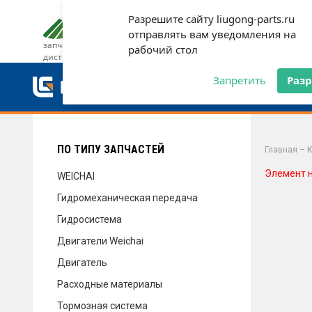
Разрешите сайту liugong-parts.ru
ДОСТАВКА И ОПЛАТА
ГАРАН
отправлять вам уведомления на
запчасти от официального
рабочий стол
дистрибьютора
ДОСТАВКА И ОПЛАТА
Запретить
Раз
ГАРАНТИЯ
ПО ТИПУ ЗАПЧАСТЕЙ
Главная
–
К
Элемент 
WEICHAI
Гидромеханическая передача
СЕРВИС
Гидросистема
Двигатели Weichai
Двигатель
НОВОСТИ
Расходные материалы
Тормозная система