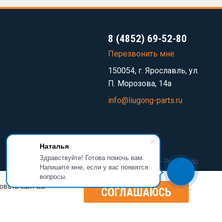
8 (4852) 69-52-80
Перезвонить мне
150054, г. Ярославль, ул.
П. Морозова, 14а
info@liugong-parts.ru
Наталья
Здравствуйте! Готова помочь вам.
Разработка сайта —
Prominado
Напишите мне, если у вас появятся
вопросы.
овать сайт вы
СОГЛАШАЮСЬ