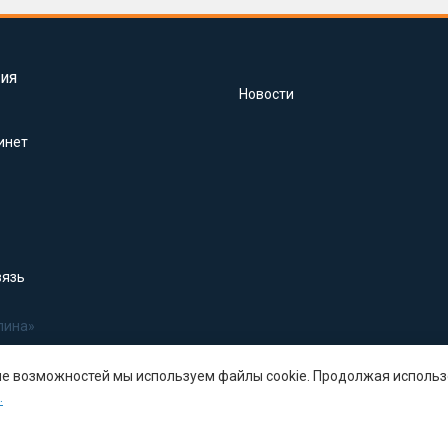
ия
Новости
инет
вязь
лина»
ше возможностей мы используем файлы cookie. Продолжая использ
.