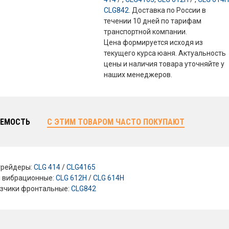
CLG842
. Доставка по России в
течении 10 дней по тарифам
транспортной компании.
Цена формируется исходя из
текущего курса юаня. Актуальность
цены и наличия товара уточняйте у
наших менеджеров.
ЕМОСТЬ
С ЭТИМ ТОВАРОМ ЧАСТО ПОКУПАЮТ
грейдеры:
CLG 414
/
CLG4165
и вибрационные:
CLG 612H
/
CLG 614H
зчики фронтальные:
CLG842