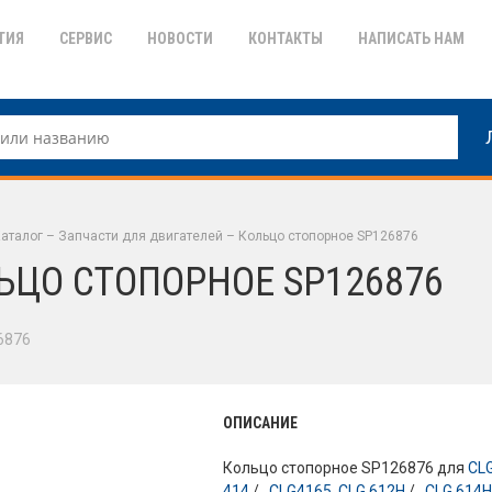
ТИЯ
СЕРВИС
НОВОСТИ
КОНТАКТЫ
НАПИСАТЬ НАМ
аталог
–
Запчасти для двигателей
–
Кольцо стопорное SP126876
ЬЦО СТОПОРНОЕ SP126876
6876
ОПИСАНИЕ
Кольцо стопорное SP126876 для
CL
414
/ ,
CLG4165
,
CLG 612H
/ ,
CLG 614