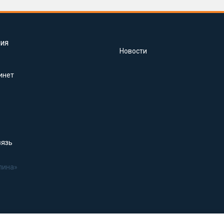
ия
Новости
инет
вязь
лина»