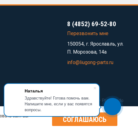
8 (4852) 69-52-80
Перезвонить мне
150054, г. Ярославль, ул.
П. Морозова, 14а
info@liugong-parts.ru
Наталья
Здравствуйте! Готова помочь вам.
Разработка сайта —
Prominado
Напишите мне, если у вас появятся
вопросы.
овать сайт вы
СОГЛАШАЮСЬ