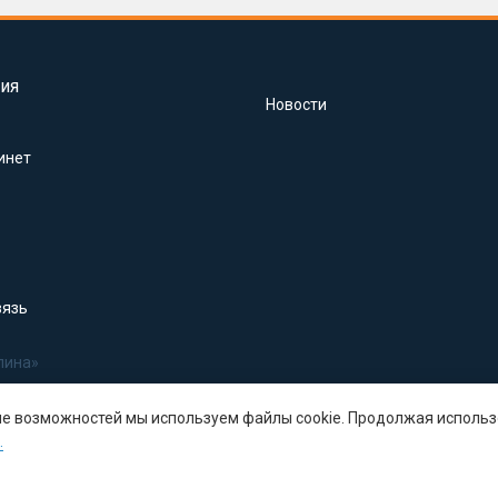
ия
Новости
инет
вязь
лина»
ше возможностей мы используем файлы cookie. Продолжая использ
.