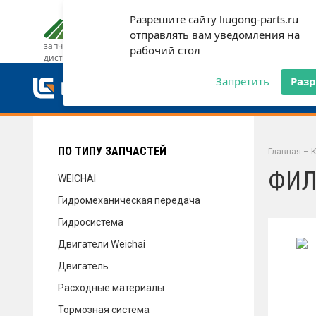
Разрешите сайту liugong-parts.ru
ДОСТАВКА И ОПЛАТА
ГАРАН
отправлять вам уведомления на
запчасти от официального
рабочий стол
дистрибьютора
ДОСТАВКА И ОПЛАТА
Запретить
Раз
ГАРАНТИЯ
ПО ТИПУ ЗАПЧАСТЕЙ
Главная
–
К
ФИЛ
WEICHAI
Гидромеханическая передача
СЕРВИС
Гидросистема
Двигатели Weichai
Двигатель
НОВОСТИ
Расходные материалы
Тормозная система