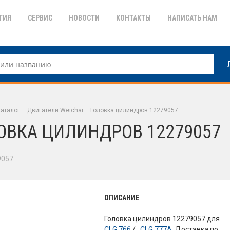
ТИЯ
СЕРВИС
НОВОСТИ
КОНТАКТЫ
НАПИСАТЬ НАМ
аталог
–
Двигатели Weichai
–
Головка цилиндров 12279057
ОВКА ЦИЛИНДРОВ 12279057
9057
ОПИСАНИЕ
Головка цилиндров 12279057 для
CLG 766
/ ,
CLG 777A
. Доставка по