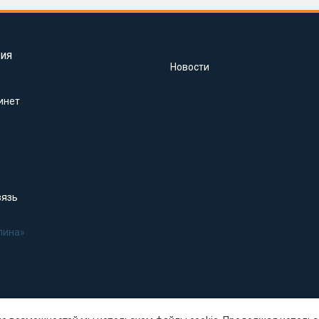
ия
Новости
инет
вязь
лина»