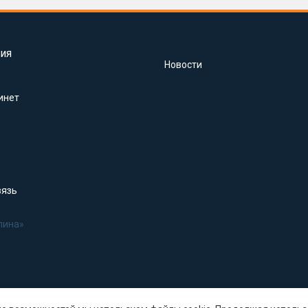
ия
Новости
инет
вязь
лина»