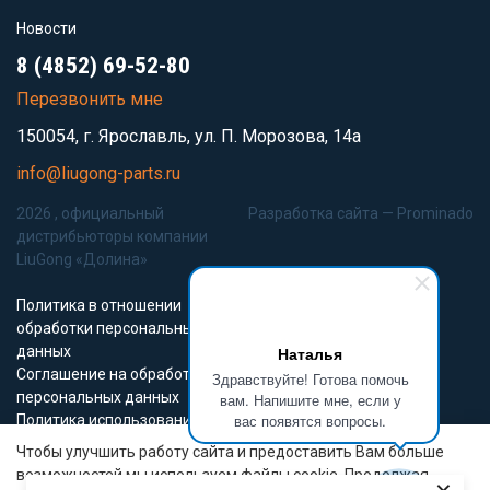
Новости
8 (4852) 69-52-80
Перезвонить мне
150054, г. Ярославль, ул. П. Морозова, 14а
info@liugong-parts.ru
2026 , официальный
Разработка сайта —
Prominado
дистрибьюторы компании
LiuGong «Долина»
Политика в отношении
обработки персональных
данных
Наталья
Соглашение на обработку
Здравствуйте! Готова помочь
персональных данных
вам. Напишите мне, если у
вас появятся вопросы.
Политика использования
Cookie-файлов
Чтобы улучшить работу сайта и предоставить Вам больше
возможностей мы используем файлы cookie. Продолжая
Все материалы данного сайта являются объектами авторского права (в