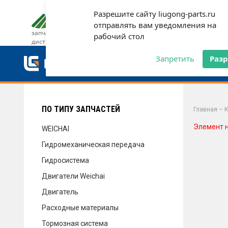
Разрешите сайту liugong-parts.ru
ДОСТАВКА И ОПЛАТА
ГАРАН
отправлять вам уведомления на
запчасти от официального
рабочий стол
дистрибьютора
ДОСТАВКА И ОПЛАТА
Запретить
Раз
ГАРАНТИЯ
ПО ТИПУ ЗАПЧАСТЕЙ
Главная
–
К
Элемент 
WEICHAI
Гидромеханическая передача
СЕРВИС
Гидросистема
Двигатели Weichai
Двигатель
НОВОСТИ
Расходные материалы
Тормозная система