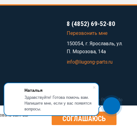
8 (4852) 69-52-80
Перезвонить мне
150054, г. Ярославль, ул.
П. Морозова, 14а
info@liugong-parts.ru
Наталья
Здравствуйте! Готова помочь вам.
Разработка сайта —
Prominado
Напишите мне, если у вас появятся
вопросы.
овать сайт вы
СОГЛАШАЮСЬ