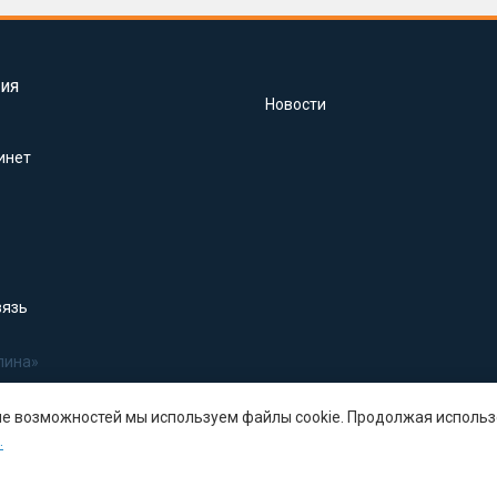
ия
Новости
инет
вязь
лина»
ше возможностей мы используем файлы cookie. Продолжая использ
.