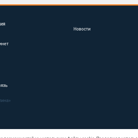
ия
Новости
инет
вязь
лина»