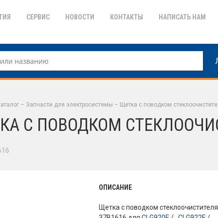
ТИЯ
СЕРВИС
НОВОСТИ
КОНТАКТЫ
НАПИСАТЬ НАМ
аталог
–
Запчасти для электросистемы
–
Щетка с поводком стеклоочистит
КА С ПОВОДКОМ СТЕКЛООЧИ
616
ОПИСАНИЕ
Щетка с поводком стеклоочистител
37B1616 для
CLG920E
/ ,
CLG922E
/ ,