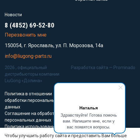
Новости
8 (4852) 69-52-80
Перезвонить мне
150054, г. Ярославль, ул. П. Морозова, 14а
info@liugong-parts.ru
2026 , официальный
Разработка сайта —
Prominado
дистрибьюторы компании
LiuGong «Долина»
Политика в отношении
обработки персональных
данных
Наталья
Соглашение на обработку
Здравствуйте! Готова помочь
персональных данных
вам. Напишите мне, если у
вас появятся вопросы.
Политика использования
Cookie-файлов
Чтобы улучшить работу сайта и предоставить Вам больше