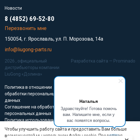
Новости
8 (4852) 69-52-80
Перезвонить мне
150054, г. Ярославль, ул. П. Морозова, 14а
info@liugong-parts.ru
2026 , официальный
Разработка сайта —
Prominado
дистрибьюторы компании
LiuGong «Долина»
Политика в отношении
обработки персональных
данных
Наталья
Соглашение на обработку
Здравствуйте! Готова помочь
персональных данных
вам. Напишите мне, если у
вас появятся вопросы.
Политика использования
Cookie-файлов
Чтобы улучшить работу сайта и предоставить Вам больше
возможностей мы используем файлы cookie. Продолжая
Все материалы данного сайта являются объектами авторского права (в