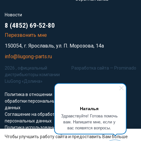
Новости
8 (4852) 69-52-80
Перезвонить мне
150054, г. Ярославль, ул. П. Морозова, 14а
info@liugong-parts.ru
2026 , официальный
Разработка сайта —
Prominado
дистрибьюторы компании
LiuGong «Долина»
Политика в отношении
обработки персональных
данных
Наталья
Соглашение на обработку
Здравствуйте! Готова помочь
персональных данных
вам. Напишите мне, если у
вас появятся вопросы.
Политика использования
Cookie-файлов
Чтобы улучшить работу сайта и предоставить Вам больше