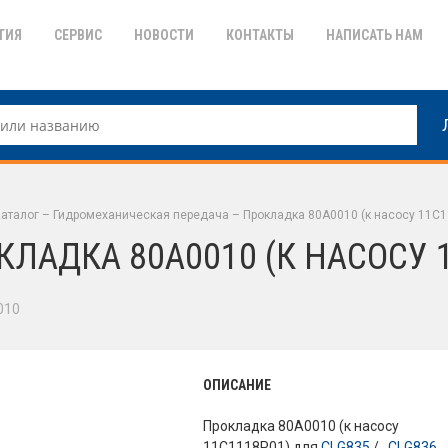
ТИЯ
СЕРВИС
НОВОСТИ
КОНТАКТЫ
НАПИСАТЬ НАМ
аталог
–
Гидромеханическая передача
–
Прокладка 80А0010 (к насосу 11С1
КЛАДКА 80А0010 (К НАСОСУ 
010
ОПИСАНИЕ
Прокладка 80А0010 (к насосу
11С1118P01) для
CLG835
/ ,
CLG836
.