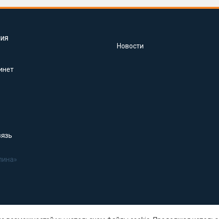
ия
Новости
инет
вязь
лина»