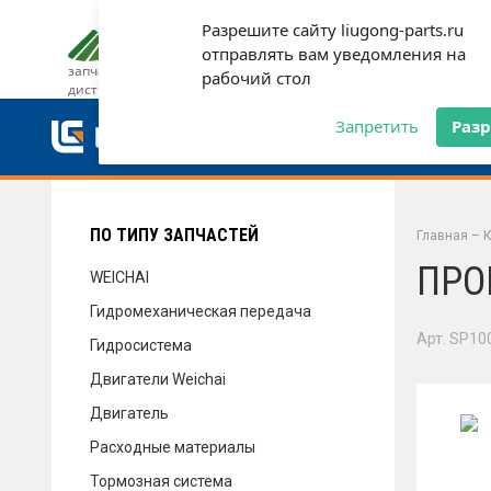
Разрешите сайту liugong-parts.ru
ДОСТАВКА И ОПЛАТА
ГАРАН
отправлять вам уведомления на
запчасти от официального
рабочий стол
дистрибьютора
ДОСТАВКА И ОПЛАТА
Запретить
Раз
ГАРАНТИЯ
ПО ТИПУ ЗАПЧАСТЕЙ
Главная
–
К
ПРО
WEICHAI
Гидромеханическая передача
СЕРВИС
Арт. SP10
Гидросистема
Двигатели Weichai
Двигатель
НОВОСТИ
Расходные материалы
Тормозная система