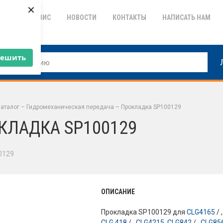
×
ТИЯ
СЕРВИС
НОВОСТИ
КОНТАКТЫ
НАПИСАТЬ НАМ
решить
аталог
–
Гидромеханическая передача
–
Прокладка SP100129
КЛАДКА SP100129
0129
ОПИСАНИЕ
Прокладка SP100129 для
CLG4165
/ ,
CLG 418
/ ,
CLG4215
,
CLG842
/ ,
CLG85