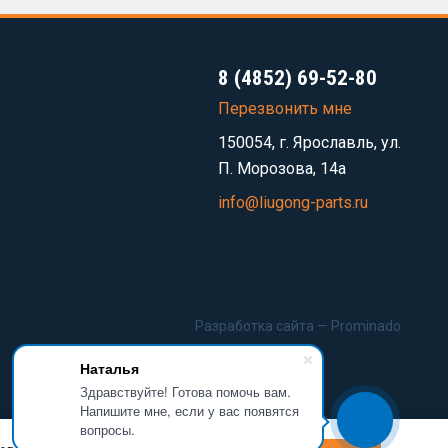
8 (4852) 69-52-80
Перезвонить мне
150054, г. Ярославль, ул.
П. Морозова, 14а
info@liugong-parts.ru
Разработка сайта —
Prominado
Наталья
Здравствуйте! Готова помочь вам.
Напишите мне, если у вас появятся
вопросы.