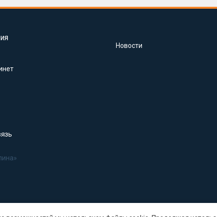
ия
Новости
инет
вязь
лина»