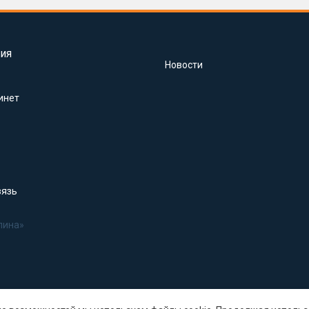
ия
Новости
инет
вязь
лина»