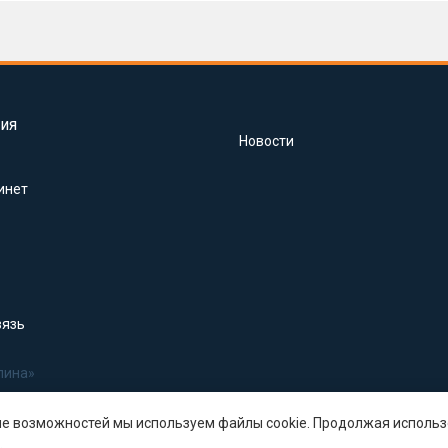
ия
Новости
инет
вязь
лина»
ше возможностей мы используем файлы cookie. Продолжая использ
.