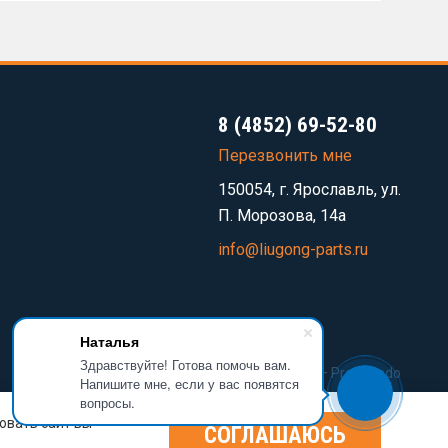
8 (4852) 69-52-80
Перезвонить мне
150054, г. Ярославль, ул.
П. Морозова, 14а
info@liugong-parts.ru
Наталья
Здравствуйте! Готова помочь вам.
Разработка сайта —
Prominado
Напишите мне, если у вас появятся
вопросы.
овать сайт вы
СОГЛАШАЮСЬ