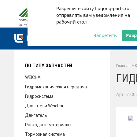
Разрешите сайту liugong-parts.ru
ДОСТАВКА И ОПЛАТА
ГАРАН
отправлять вам уведомления на
запчасти от официального
рабочий стол
дистрибьютора
ДОСТАВКА И ОПЛАТА
Запретить
Раз
ГАРАНТИЯ
ПО ТИПУ ЗАПЧАСТЕЙ
Главная
–
К
ГИД
WEICHAI
Гидромеханическая передача
СЕРВИС
Арт. 61C0
Гидросистема
Двигатели Weichai
Двигатель
НОВОСТИ
Расходные материалы
Тормозная система