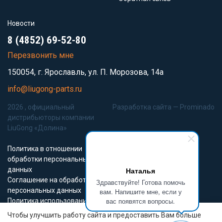
Новости
8 (4852) 69-52-80
Перезвонить мне
150054, г. Ярославль, ул. П. Морозова, 14а
info@liugong-parts.ru
2026 , официальный
Разработка сайта —
Prominado
дистрибьюторы компании
LiuGong «Долина»
Политика в отношении
обработки персональных
данных
Наталья
Соглашение на обработку
Здравствуйте! Готова помочь
персональных данных
вам. Напишите мне, если у
вас появятся вопросы.
Политика использования
Cookie-файлов
Чтобы улучшить работу сайта и предоставить Вам больше