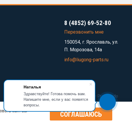
8 (4852) 69-52-80
Перезвонить мне
150054, г. Ярославль, ул.
П. Морозова, 14а
info@liugong-parts.ru
Наталья
Здравствуйте! Готова помочь вам.
Разработка сайта —
Prominado
Напишите мне, если у вас появятся
вопросы.
овать сайт вы
СОГЛАШАЮСЬ