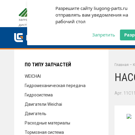
Разрешите сайту liugong-parts.ru
ДОСТАВКА И ОПЛАТА
ГАРАН
отправлять вам уведомления на
запчасти от официального
рабочий стол
дистрибьютора
ДОСТАВКА И ОПЛАТА
Запретить
Раз
ГАРАНТИЯ
ПО ТИПУ ЗАПЧАСТЕЙ
Главная
–
К
НАС
WEICHAI
Гидромеханическая передача
СЕРВИС
Арт. 11C1
Гидросистема
Двигатели Weichai
Двигатель
НОВОСТИ
Расходные материалы
Тормозная система