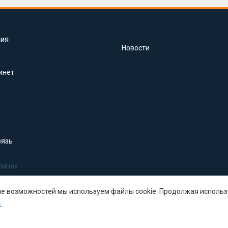
ия
Новости
инет
вязь
лина»
ше возможностей мы используем файлы cookie. Продолжая использ
.