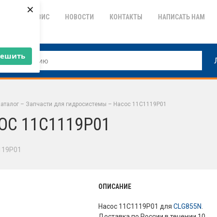
×
ТИЯ
СЕРВИС
НОВОСТИ
КОНТАКТЫ
НАПИСАТЬ НАМ
решить
аталог
–
Запчасти для гидросистемы
–
Насос 11C1119P01
ОС 11C1119P01
119P01
ОПИСАНИЕ
Насос 11C1119P01 для
CLG855N
.
Доставка по России в течении 10