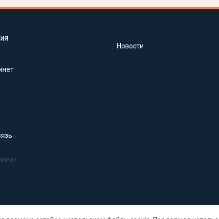
ия
Новости
инет
вязь
лина»