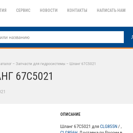
ТИЯ
СЕРВИС
НОВОСТИ
КОНТАКТЫ
НАПИСАТЬ НАМ
аталог
–
Запчасти для гидросистемы
–
Шланг 67C5021
НГ 67C5021
021
ОПИСАНИЕ
Шланг 67C5021 для
CLG855N
/ ,
CLG856H
. Доставка по России в