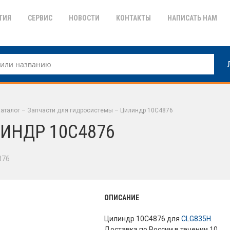
ТИЯ
СЕРВИС
НОВОСТИ
КОНТАКТЫ
НАПИСАТЬ НАМ
аталог
–
Запчасти для гидросистемы
–
Цилиндр 10C4876
ИНДР 10C4876
876
ОПИСАНИЕ
Цилиндр 10C4876 для
CLG835H
.
Доставка по России в течении 10