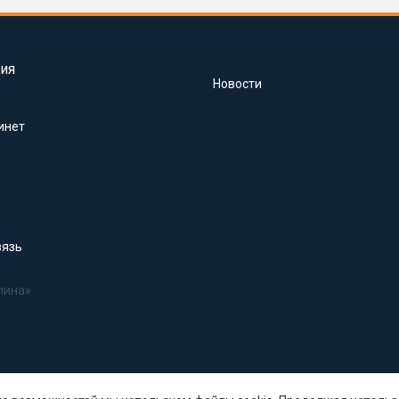
ия
Новости
инет
вязь
лина»