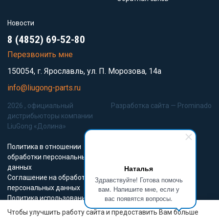
Новости
8 (4852) 69-52-80
Перезвонить мне
150054, г. Ярославль, ул. П. Морозова, 14а
info@liugong-parts.ru
2026 , официальный
Разработка сайта —
Prominado
дистрибьюторы компании
LiuGong «Долина»
Политика в отношении
обработки персональных
данных
Наталья
Соглашение на обработку
Здравствуйте! Готова помочь
персональных данных
вам. Напишите мне, если у
вас появятся вопросы.
Политика использования
Cookie-файлов
Чтобы улучшить работу сайта и предоставить Вам больше