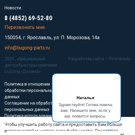
Новости
8 (4852) 69-52-80
Перезвонить мне
150054, г. Ярославль, ул. П. Морозова, 14а
info@liugong-parts.ru
2026 , официальный
Разработка сайта —
Prominado
дистрибьюторы компании
LiuGong «Долина»
Политика в отношении
обработки персональных
данных
Наталья
Соглашение на обработку
Здравствуйте! Готова помочь
персональных данных
вам. Напишите мне, если у
вас появятся вопросы.
Политика использования
Cookie-файлов
Чтобы улучшить работу сайта и предоставить Вам больше
возможностей мы используем файлы cookie. Продолжая
Все материалы данного сайта являются объектами авторского права (в