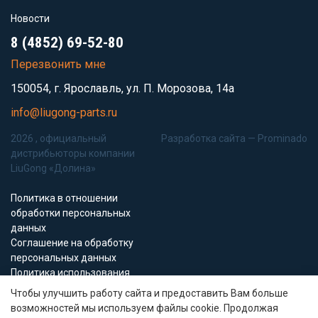
Новости
8 (4852) 69-52-80
Перезвонить мне
150054, г. Ярославль, ул. П. Морозова, 14а
info@liugong-parts.ru
2026 , официальный
Разработка сайта —
Prominado
дистрибьюторы компании
LiuGong «Долина»
Политика в отношении
обработки персональных
данных
Соглашение на обработку
персональных данных
Политика использования
Cookie-файлов
Чтобы улучшить работу сайта и предоставить Вам больше
возможностей мы используем файлы cookie. Продолжая
Все материалы данного сайта являются объектами авторского права (в