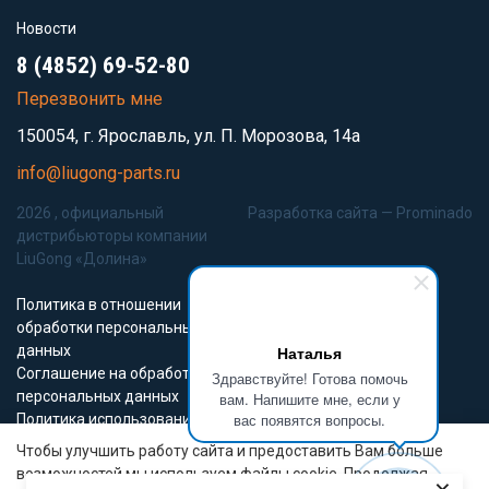
Новости
8 (4852) 69-52-80
Перезвонить мне
150054, г. Ярославль, ул. П. Морозова, 14а
info@liugong-parts.ru
2026 , официальный
Разработка сайта —
Prominado
дистрибьюторы компании
LiuGong «Долина»
Политика в отношении
обработки персональных
данных
Наталья
Соглашение на обработку
Здравствуйте! Готова помочь
персональных данных
вам. Напишите мне, если у
вас появятся вопросы.
Политика использования
Cookie-файлов
Чтобы улучшить работу сайта и предоставить Вам больше
возможностей мы используем файлы cookie. Продолжая
Все материалы данного сайта являются объектами авторского права (в