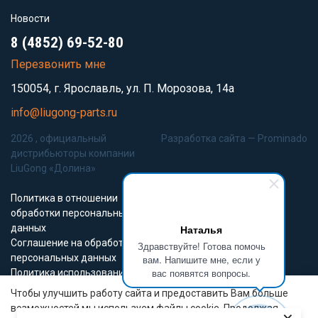
Новости
8 (4852) 69-52-80
Перезвонить мне
150054, г. Ярославль, ул. П. Морозова, 14а
info@liugong-parts.ru
2026 , официальный
Разработка сайта —
Prominado
дистрибьюторы компании
LiuGong «Долина»
Политика в отношении
обработки персональных
данных
Наталья
Соглашение на обработку
Здравствуйте! Готова помочь
персональных данных
вам. Напишите мне, если у
вас появятся вопросы.
Политика использования
Cookie-файлов
Чтобы улучшить работу сайта и предоставить Вам больше
возможностей мы используем файлы cookie. Продолжая
Все материалы данного сайта являются объектами авторского права (в