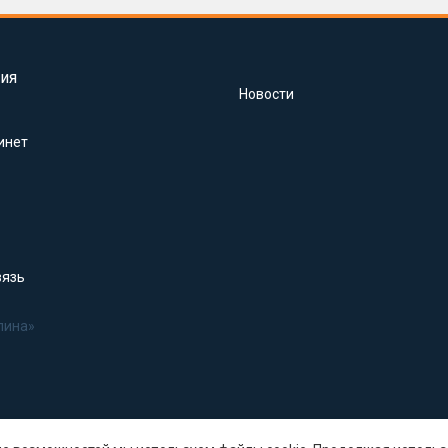
ия
Новости
инет
вязь
лина»