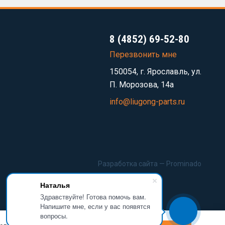
8 (4852) 69-52-80
Перезвонить мне
150054, г. Ярославль, ул.
П. Морозова, 14а
info@liugong-parts.ru
Разработка сайта —
Prominado
Наталья
Здравствуйте! Готова помочь вам.
Напишите мне, если у вас появятся
вопросы.