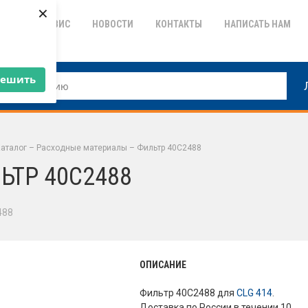
×
ТИЯ
СЕРВИС
НОВОСТИ
КОНТАКТЫ
НАПИСАТЬ НАМ
решить
аталог
–
Расходные материалы
–
Фильтр 40C2488
ЬТР 40C2488
488
ОПИСАНИЕ
Фильтр 40C2488 для
CLG 414
.
Доставка по России в течении 10