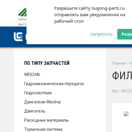
Разрешите сайту liugong-parts.ru
ДОСТАВКА И ОПЛАТА
ГАРАН
отправлять вам уведомления на
запчасти от официального
рабочий стол
дистрибьютора
ДОСТАВКА И ОПЛАТА
Запретить
Раз
ГАРАНТИЯ
ПО ТИПУ ЗАПЧАСТЕЙ
Главная
–
К
ФИЛ
WEICHAI
Гидромеханическая передача
СЕРВИС
Арт. 40C2
Гидросистема
Двигатели Weichai
Двигатель
НОВОСТИ
Расходные материалы
Тормозная система