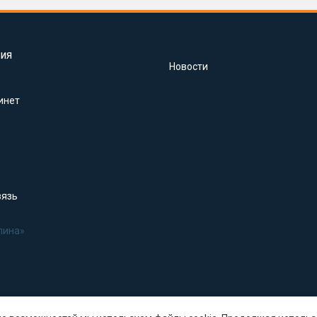
ия
Новости
инет
вязь
лина»