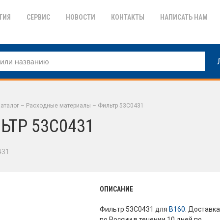
ТИЯ
СЕРВИС
НОВОСТИ
КОНТАКТЫ
НАПИСАТЬ НАМ
аталог
–
Расходные материалы
–
Фильтр 53C0431
ЬТР 53C0431
431
ОПИСАНИЕ
Фильтр 53C0431 для
B160
. Доставк
по России в течении 10 дней по