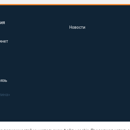
ия
Новости
инет
вязь
лина»