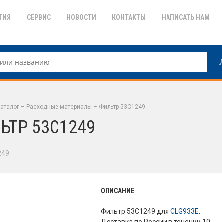
ТИЯ
СЕРВИС
НОВОСТИ
КОНТАКТЫ
НАПИСАТЬ НАМ
аталог
–
Расходные материалы
–
Фильтр 53C1249
ЬТР 53C1249
249
ОПИСАНИЕ
Фильтр 53C1249 для
CLG933E
.
Доставка по России в течении 10