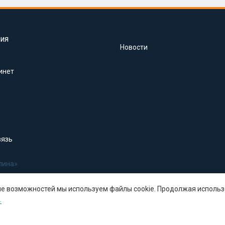
ия
Новости
инет
вязь
лина»
ше возможностей мы используем файлы cookie. Продолжая использ
.