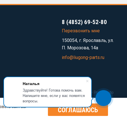
8 (4852) 69-52-80
Перезвонить мне
150054, г. Ярославль, ул.
П. Морозова, 14а
info@liugong-parts.ru
Наталья
Здравствуйте! Готова помочь вам.
Разработка сайта —
Prominado
Напишите мне, если у вас появятся
вопросы.
овать сайт вы
СОГЛАШАЮСЬ