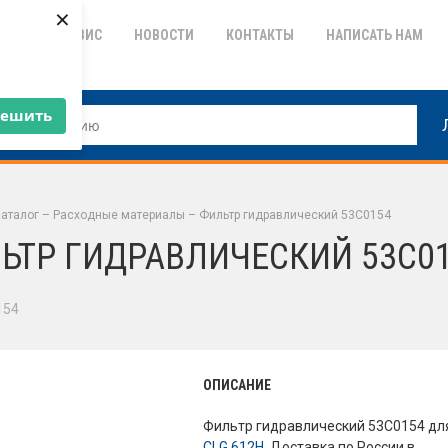
×
ТИЯ
СЕРВИС
НОВОСТИ
КОНТАКТЫ
НАПИСАТЬ НАМ
решить
аталог
–
Расходные материалы
–
Фильтр гидравлический 53C0154
ЬТР ГИДРАВЛИЧЕСКИЙ 53C0
154
ОПИСАНИЕ
Фильтр гидравлический 53C0154 дл
CLG 612H
. Доставка по России в