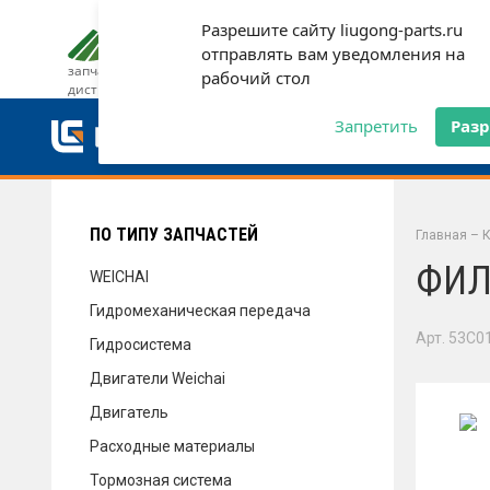
Разрешите сайту liugong-parts.ru
ДОСТАВКА И ОПЛАТА
ГАРАН
отправлять вам уведомления на
запчасти от официального
рабочий стол
дистрибьютора
ДОСТАВКА И ОПЛАТА
Запретить
Раз
ГАРАНТИЯ
ПО ТИПУ ЗАПЧАСТЕЙ
Главная
–
К
ФИЛ
WEICHAI
Гидромеханическая передача
СЕРВИС
Арт. 53C0
Гидросистема
Двигатели Weichai
Двигатель
НОВОСТИ
Расходные материалы
Тормозная система