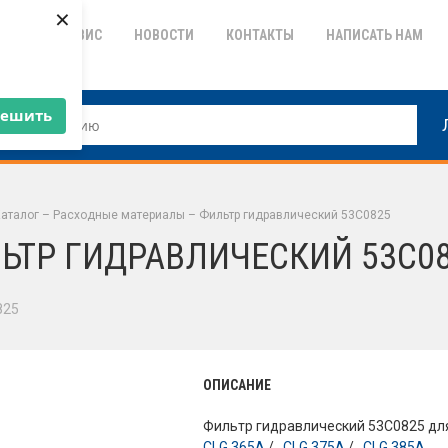
×
ТИЯ
СЕРВИС
НОВОСТИ
КОНТАКТЫ
НАПИСАТЬ НАМ
решить
аталог
–
Расходные материалы
–
Фильтр гидравлический 53C0825
ЬТР ГИДРАВЛИЧЕСКИЙ 53C0
825
ОПИСАНИЕ
Фильтр гидравлический 53C0825 дл
CLG 365A
/ ,
CLG 375A
/ ,
CLG 385A
.