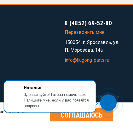
8 (4852) 69-52-80
Перезвонить мне
150054, г. Ярославль, ул.
П. Морозова, 14а
info@liugong-parts.ru
Наталья
Здравствуйте! Готова помочь вам.
Разработка сайта —
Prominado
Напишите мне, если у вас появятся
вопросы.
овать сайт вы
СОГЛАШАЮСЬ