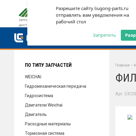
Разрешите сайту liugong-parts.ru
ДОСТАВКА И ОПЛАТА
ГАРАН
отправлять вам уведомления на
запчасти от официального
рабочий стол
дистрибьютора
ДОСТАВКА И ОПЛАТА
Запретить
Раз
ГАРАНТИЯ
ПО ТИПУ ЗАПЧАСТЕЙ
Главная
–
К
ФИЛ
WEICHAI
Гидромеханическая передача
СЕРВИС
Арт. 53C0
Гидросистема
Двигатели Weichai
Двигатель
НОВОСТИ
Расходные материалы
Тормозная система