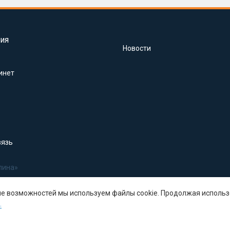
ия
Новости
инет
вязь
лина»
ше возможностей мы используем файлы cookie. Продолжая использ
.