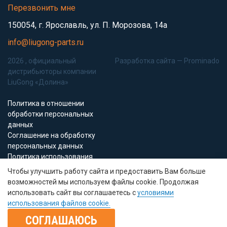
Перезвонить мне
150054, г. Ярославль, ул. П. Морозова, 14а
info@liugong-parts.ru
2026 , официальный
Разработка сайта —
Prominado
дистрибьюторы компании
LiuGong «Долина»
Политика в отношении
обработки персональных
данных
Соглашение на обработку
персональных данных
Политика использования
Cookie-файлов
Чтобы улучшить работу сайта и предоставить Вам больше
возможностей мы используем файлы cookie. Продолжая
Все материалы данного сайта являются объектами авторского права (в
использовать сайт вы соглашаетесь с
условиями
том числе дизайн). Запрещается копирование, распространение (в том
использования файлов cookie.
числе путем копирования на другие сайты и ресурсы в Интернете) или
любое иное использование информации и объектов без
СОГЛАШАЮСЬ
предварительного согласия правообладателя.