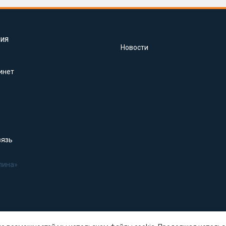
ия
Новости
инет
вязь
лина»