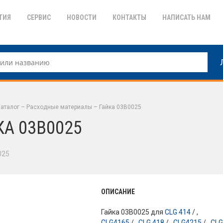
ТИЯ
СЕРВИС
НОВОСТИ
КОНТАКТЫ
НАПИСАТЬ НАМ
аталог
–
Расходные материалы
–
Гайка 03B0025
КА 03B0025
025
ОПИСАНИЕ
Гайка 03B0025 для
CLG 414
/ ,
CLG4165
/ ,
CLG 418
/ ,
CLG4215
/ ,
CL