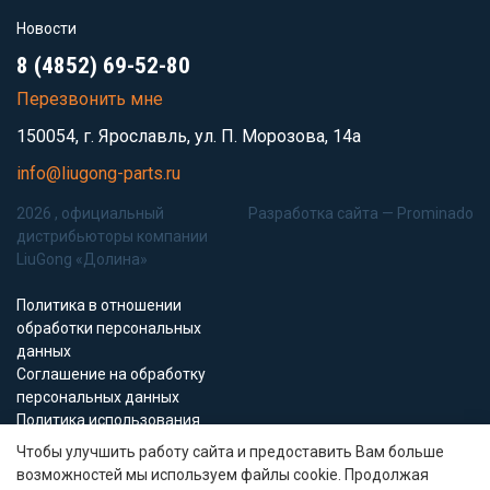
Новости
8 (4852) 69-52-80
Перезвонить мне
150054, г. Ярославль, ул. П. Морозова, 14а
info@liugong-parts.ru
2026 , официальный
Разработка сайта —
Prominado
дистрибьюторы компании
LiuGong «Долина»
Политика в отношении
обработки персональных
данных
Соглашение на обработку
персональных данных
Политика использования
Cookie-файлов
Чтобы улучшить работу сайта и предоставить Вам больше
возможностей мы используем файлы cookie. Продолжая
Все материалы данного сайта являются объектами авторского права (в