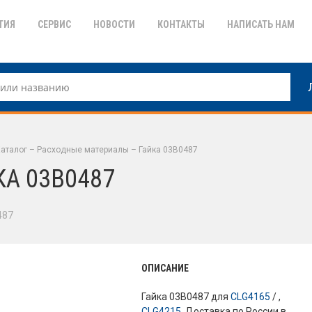
ТИЯ
СЕРВИС
НОВОСТИ
КОНТАКТЫ
НАПИСАТЬ НАМ
аталог
–
Расходные материалы
–
Гайка 03В0487
КА 03В0487
487
ОПИСАНИЕ
Гайка 03В0487 для
CLG4165
/ ,
CLG4215
. Доставка по России в