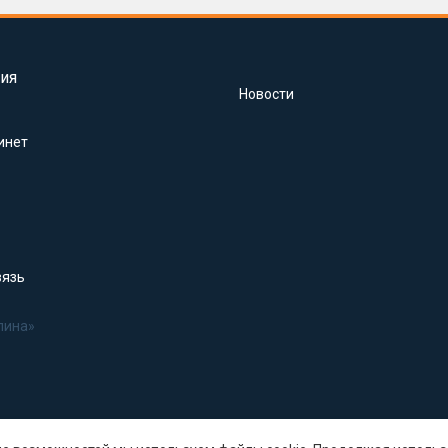
ия
Новости
инет
вязь
лина»