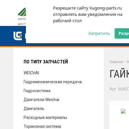
Разрешите сайту liugong-parts.ru
ДОСТАВКА И ОПЛАТА
ГАРАН
отправлять вам уведомления на
запчасти от официального
рабочий стол
дистрибьютора
ДОСТАВКА И ОПЛАТА
Запретить
Раз
ГАРАНТИЯ
ПО ТИПУ ЗАПЧАСТЕЙ
Главная
–
К
ГАЙ
WEICHAI
Гидромеханическая передача
СЕРВИС
Арт. 66A0
Гидросистема
Двигатели Weichai
Двигатель
НОВОСТИ
Расходные материалы
Тормозная система