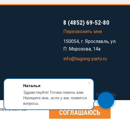
8 (4852) 69-52-80
Перезвонить мне
150054, г. Ярославль, ул.
П. Морозова, 14а
info@liugong-parts.ru
Наталья
Здравствуйте! Готова помочь вам.
Разработка сайта —
Prominado
Напишите мне, если у вас появятся
вопросы.
овать сайт вы
СОГЛАШАЮСЬ