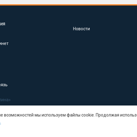
ия
Новости
инет
вязь
лина»
ше возможностей мы используем файлы cookie. Продолжая использ
.