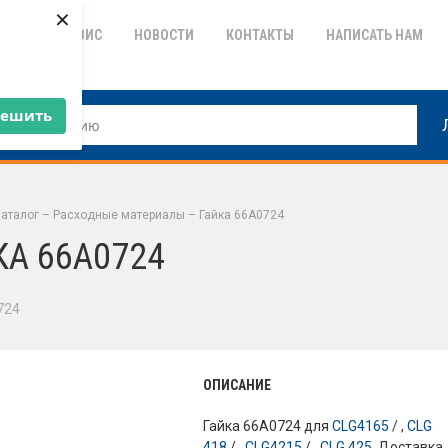
×
ТИЯ
СЕРВИС
НОВОСТИ
КОНТАКТЫ
НАПИСАТЬ НАМ
решить
аталог
–
Расходные материалы
–
Гайка 66A0724
КА 66A0724
724
ОПИСАНИЕ
Гайка 66A0724 для
CLG4165
/ ,
CLG
418
/ ,
CLG4215
/ ,
CLG 425
. Доставка