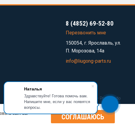
8 (4852) 69-52-80
Перезвонить мне
150054, г. Ярославль, ул.
П. Морозова, 14а
info@liugong-parts.ru
Наталья
Здравствуйте! Готова помочь вам.
Разработка сайта —
Prominado
Напишите мне, если у вас появятся
вопросы.
овать сайт вы
СОГЛАШАЮСЬ