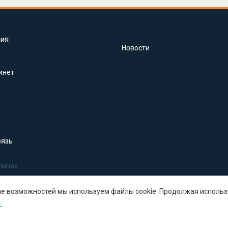
ия
Новости
инет
вязь
лина»
ше возможностей мы используем файлы cookie. Продолжая использ
.