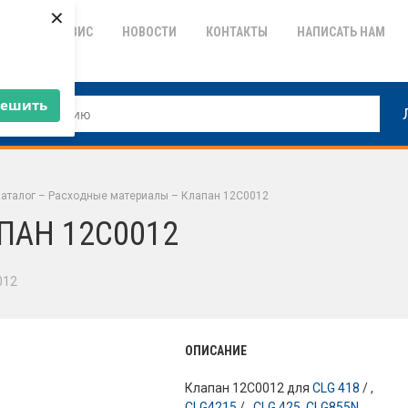
×
ТИЯ
СЕРВИС
НОВОСТИ
КОНТАКТЫ
НАПИСАТЬ НАМ
решить
аталог
–
Расходные материалы
–
Клапан 12C0012
ПАН 12C0012
012
ОПИСАНИЕ
Клапан 12C0012 для
CLG 418
/ ,
CLG4215
/ ,
CLG 425
,
CLG855N
.