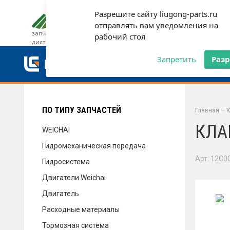
Разрешите сайту liugong-parts.ru
ДОСТАВКА И ОПЛАТА
ГАРАН
отправлять вам уведомления на
запчасти от официального
рабочий стол
дистрибьютора
ДОСТАВКА И ОПЛАТА
Запретить
Раз
ГАРАНТИЯ
ПО ТИПУ ЗАПЧАСТЕЙ
Главная
–
К
КЛА
WEICHAI
Гидромеханическая передача
СЕРВИС
Арт. 12C0
Гидросистема
Двигатели Weichai
Двигатель
НОВОСТИ
Расходные материалы
Тормозная система