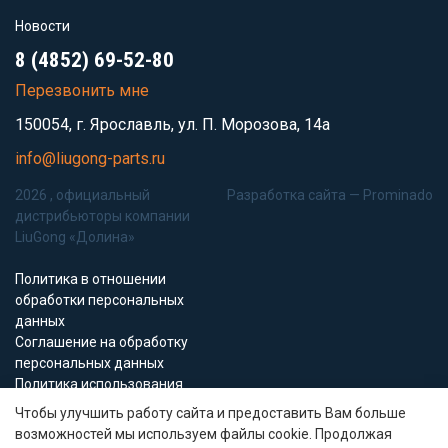
Новости
8 (4852) 69-52-80
Перезвонить мне
150054, г. Ярославль, ул. П. Морозова, 14а
info@liugong-parts.ru
2026 , официальный
Разработка сайта —
Prominado
дистрибьюторы компании
LiuGong «Долина»
Политика в отношении
обработки персональных
данных
Соглашение на обработку
персональных данных
Политика использования
Cookie-файлов
Чтобы улучшить работу сайта и предоставить Вам больше
возможностей мы используем файлы cookie. Продолжая
Все материалы данного сайта являются объектами авторского права (в