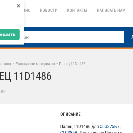
×
ТИЯ
СЕРВИС
НОВОСТИ
КОНТАКТЫ
НАПИСАТЬ НАМ
решить
аталог
–
Расходные материалы
–
Палец 11D1486
ЕЦ 11D1486
486
ОПИСАНИЕ
Палец 11D1486 для
CLG375B
/ ,
CLG385B
. Доставка по России в