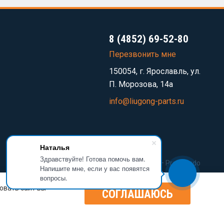
8 (4852) 69-52-80
Перезвонить мне
150054, г. Ярославль, ул.
П. Морозова, 14а
info@liugong-parts.ru
Наталья
Здравствуйте! Готова помочь вам.
Разработка сайта —
Prominado
Напишите мне, если у вас появятся
вопросы.
овать сайт вы
СОГЛАШАЮСЬ