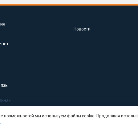
ия
Новости
инет
вязь
лина»
ше возможностей мы используем файлы cookie. Продолжая использ
.