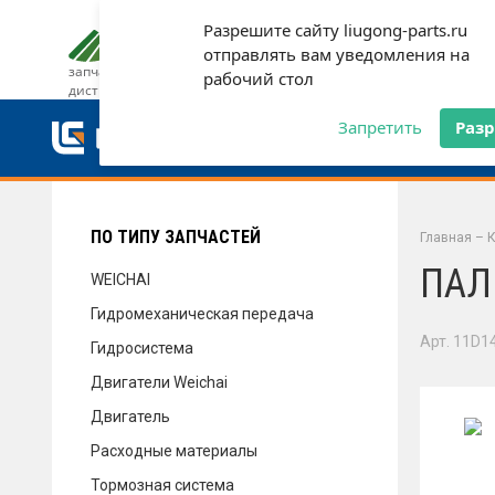
Разрешите сайту liugong-parts.ru
ДОСТАВКА И ОПЛАТА
ГАРАН
отправлять вам уведомления на
запчасти от официального
рабочий стол
дистрибьютора
ДОСТАВКА И ОПЛАТА
Запретить
Раз
ГАРАНТИЯ
ПО ТИПУ ЗАПЧАСТЕЙ
Главная
–
К
ПАЛ
WEICHAI
Гидромеханическая передача
СЕРВИС
Арт. 11D1
Гидросистема
Двигатели Weichai
Двигатель
НОВОСТИ
Расходные материалы
Тормозная система