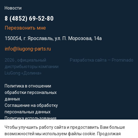
Новости
8 (4852) 69-52-80
Перезвонить мне
150054, г. Ярославль, ул. П. Морозова, 14а
info@liugong-parts.ru
2026 , официальный
Разработка сайта —
Prominado
дистрибьюторы компании
LiuGong «Долина»
Политика в отношении
обработки персональных
данных
Соглашение на обработку
персональных данных
Политика использования
Cookie-файлов
Чтобы улучшить работу сайта и предоставить Вам больше
возможностей мы используем файлы cookie. Продолжая
Все материалы данного сайта являются объектами авторского права (в