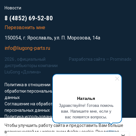
Новости
8 (4852) 69-52-80
Перезвонить мне
150054, г. Ярославль, ул. П. Морозова, 14а
info@liugong-parts.ru
2026 , официальный
Разработка сайта —
Prominado
дистрибьюторы компании
LiuGong «Долина»
Политика в отношении
обработки персональных
данных
Наталья
Соглашение на обработку
Здравствуйте! Готова помочь
персональных данных
вам. Напишите мне, если у
вас появятся вопросы.
Политика использования
Cookie-файлов
Чтобы улучшить работу сайта и предоставить Вам больше
возможностей мы используем файлы cookie. Продолжая
Все материалы данного сайта являются объектами авторского права (в