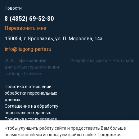
Новости
8 (4852) 69-52-80
Перезвонить мне
150054, г. Ярославль, ул. П. Морозова, 14а
info@liugong-parts.ru
2026 , официальный
Разработка сайта —
Prominado
дистрибьюторы компании
LiuGong «Долина»
Политика в отношении
обработки персональных
данных
Соглашение на обработку
персональных данных
Политика использования
Cookie-файлов
Чтобы улучшить работу сайта и предоставить Вам больше
возможностей мы используем файлы cookie. Продолжая
Все материалы данного сайта являются объектами авторского права (в