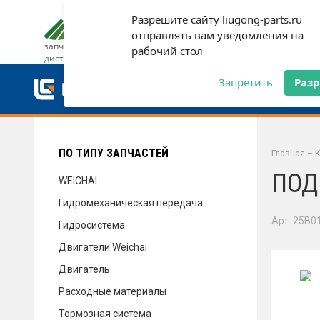
Разрешите сайту liugong-parts.ru
ДОСТАВКА И ОПЛАТА
ГАРАН
отправлять вам уведомления на
запчасти от официального
рабочий стол
дистрибьютора
ДОСТАВКА И ОПЛАТА
Запретить
Раз
ГАРАНТИЯ
ПО ТИПУ ЗАПЧАСТЕЙ
Главная
–
К
ПОД
WEICHAI
Гидромеханическая передача
СЕРВИС
Арт. 25B0
Гидросистема
Двигатели Weichai
Двигатель
НОВОСТИ
Расходные материалы
Тормозная система