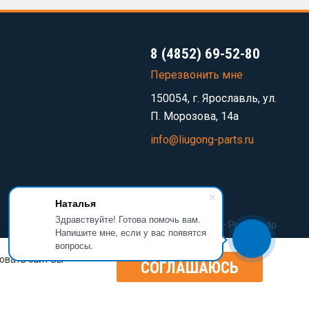
8 (4852) 69-52-80
Перезвонить мне
150054, г. Ярославль, ул.
П. Морозова, 14а
info@liugong-parts.ru
Наталья
Здравствуйте! Готова помочь вам.
Разработка сайта —
Prominado
Напишите мне, если у вас появятся
вопросы.
овать сайт вы
СОГЛАШАЮСЬ