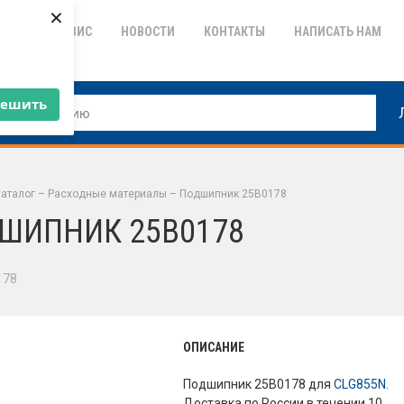
×
ТИЯ
СЕРВИС
НОВОСТИ
КОНТАКТЫ
НАПИСАТЬ НАМ
решить
аталог
–
Расходные материалы
–
Подшипник 25B0178
ШИПНИК 25B0178
178
ОПИСАНИЕ
Подшипник 25B0178 для
CLG855N
.
Доставка по России в течении 10