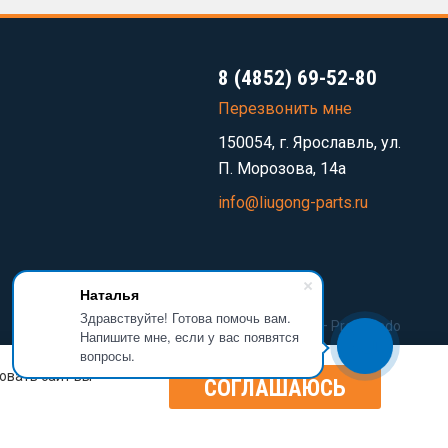
8 (4852) 69-52-80
Перезвонить мне
150054, г. Ярославль, ул.
П. Морозова, 14а
info@liugong-parts.ru
Наталья
Здравствуйте! Готова помочь вам.
Разработка сайта —
Prominado
Напишите мне, если у вас появятся
вопросы.
овать сайт вы
СОГЛАШАЮСЬ