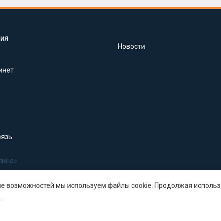
ия
Новости
инет
вязь
лина»
ше возможностей мы используем файлы cookie. Продолжая использ
.