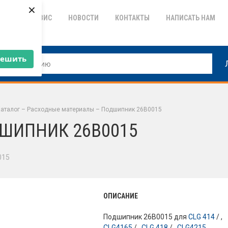
×
ТИЯ
СЕРВИС
НОВОСТИ
КОНТАКТЫ
НАПИСАТЬ НАМ
решить
аталог
–
Расходные материалы
–
Подшипник 26B0015
ШИПНИК 26B0015
015
ОПИСАНИЕ
Подшипник 26B0015 для
CLG 414
/ ,
CLG4165
/ ,
CLG 418
/ ,
CLG4215
.