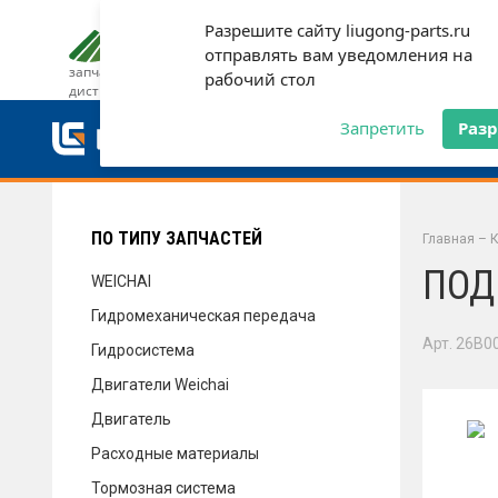
Разрешите сайту liugong-parts.ru
ДОСТАВКА И ОПЛАТА
ГАРАН
отправлять вам уведомления на
запчасти от официального
рабочий стол
дистрибьютора
ДОСТАВКА И ОПЛАТА
Запретить
Раз
ГАРАНТИЯ
ПО ТИПУ ЗАПЧАСТЕЙ
Главная
–
К
ПОД
WEICHAI
Гидромеханическая передача
СЕРВИС
Арт. 26B0
Гидросистема
Двигатели Weichai
Двигатель
НОВОСТИ
Расходные материалы
Тормозная система